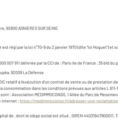
Faure, 92600 ASNIERES SUR SEINE
est régi par la loi n°70-9 du 2 janvier 1970 (dite "loi Hoguet") et 
000 007 911 délivrée par la CCI de : Paris ile de France , 35 bld du
kupka, 92009 La Défense
IC relatif à l'exécution d'un contrat de vente ou de prestation d
de la consommation dans les conditions prévues aux articles L 611
et sont : Association MEDIMMOCONSO, 1 Allée du Parc de Meseme
e internet :
https://medimmoconso.fr/adresser-une-reclamatio
ital de , dont le siège social est situé , SIREN 44031647900011, Tél