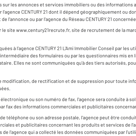
ns sur les annonces et services immobiliers ou des informations 
r l'agence CENTURY 21 dont il dépend géographiquement ou dont 
jet de l'annonce ou par l'agence du Réseau CENTURY 21 concerné
ur le site www.century21recrute.fr, site de recrutement de la ma
ées à l’agence CENTURY 21 L'Ami Immobilier Conseil par les util
ntermédiaire des formulaires ou par les questionnaires mis en li
aire. Elles ne sont communiquées qu'à des tiers autorisés, pour 
 de modification, de rectification et de suppression pour toute i
uées.
 électronique ou son numéro de fax, l'agence sera conduite à so
par fax des informations commerciales et publicitaires concernan
de téléphone ou son adresse postale, l'agence peut être conduit
ales et publicitaires concernant les produits et services de l'age
 de l'agence qui a collecté les données communiquées par l'utili