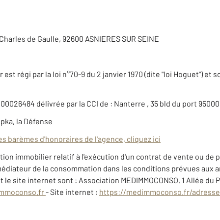
 Charles de Gaulle, 92600 ASNIERES SUR SEINE
est régi par la loi n°70-9 du 2 janvier 1970 (dite "loi Hoguet") et 
00026484 délivrée par la CCI de : Nanterre , 35 bld du port 9500
upka, la Défense
es barèmes d'honoraires de l'agence, cliquez ici
estion immobilier relatif à l'exécution d'un contrat de vente ou d
le médiateur de la consommation dans les conditions prévues aux ar
 le site internet sont : Association MEDIMMOCONSO, 1 Allée du 
mmoconso.fr
- Site internet :
https://medimmoconso.fr/adresse