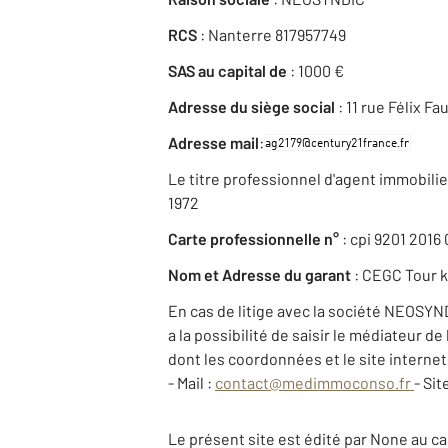
RCS
: Nanterre 817957749
SAS au capital de
: 1000 €
Adresse du siège social
: 11 rue Félix 
:
Adresse mail
Le titre professionnel d'agent immobilier 
1972
Carte professionnelle n°
: cpi 9201 2016 
Nom et Adresse du garant
: CEGC Tour 
En cas de litige avec la société NEOSYND
a la possibilité de saisir le médiateur 
dont les coordonnées et le site intern
- Mail :
contact@medimmoconso.fr
- Sit
Le présent site est édité par None au cap