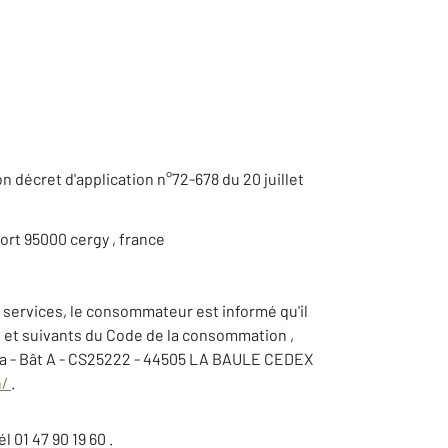
son décret d'application n°72-678 du 20 juillet
 port 95000 cergy , france
e services, le consommateur est informé qu'il
-1 et suivants du Code de la consommation ,
na - Bât A - CS25222 - 44505 LA BAULE CEDEX
n/
.
 01 47 90 19 60 .