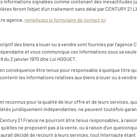
Les informations signalées comme contenant des inexactitudes ju
es feront l'objet d'un traitement sans délai par CENTURY 21 L'
otre agence,
remplissez le formulaire de contact ici
riptif des biens à louer ou à vendre sont fournies par l’agence 
dépendante et vous communique ces informations sous sa seule e
0‐9 du 2 janvier 1970 dite Loi HOGUET.
en conséquence être tenue pour responsable à quelque titre que c
ontenir les informations relatives aux biens à louer ou à vendre 
nt reconnus pour la qualité de leur offre et de leurs services, 
ciétés juridiquement indépendantes, ne peuvent toutefois garant
Century 21 France ne pourront être tenus responsables, à raison
s qu'elles ne proposent pas à la vente, ou à raison d'un quelcon
 aurait décidé de recourir à leurs services, tout internaute étan