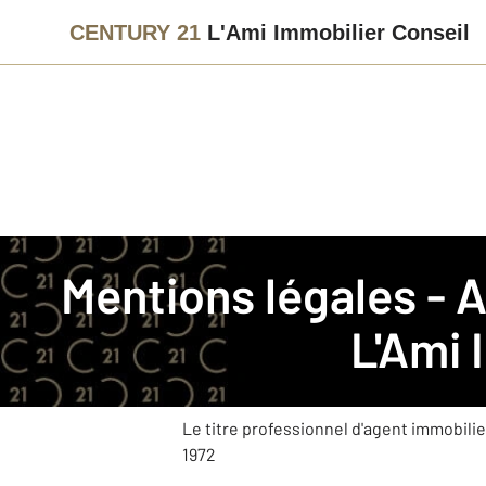
CENTURY 21
L'Ami Immobilier Conseil
La société
Mentions légales -
Nom commercial
: CENTURY 21 L'Ami Im
L'Ami 
Téléphone
: 01 47 90 19 60
:
Adresse mail
Le titre professionnel d'agent immobilier 
1972