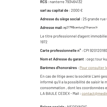
RCS
: nanterre 793464132
sarl au capital de
: 2000 €
Adresse du siège social
: 25 grande rue
:
Adresse mail
Le titre professionnel d'agent immobilier 
1972
Carte professionnelle n°
: CPI 920120180
Nom et Adresse du garant
: cegc tour k
Barèmes d'honoraires
:
Pour consulter l
En cas de litige avec la société L'ami g
informé qu'il a la possibilité de saisir 
consommation , dont les coordonnées et
LA BAULE CEDEX - Mail :
contact@medi
Raison sociale
: NEOSYNDIC