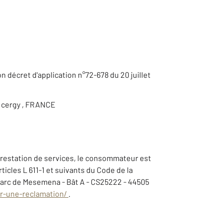
son décret d'application n°72-678 du 20 juillet
0 cergy , FRANCE
e prestation de services, le consommateur est
ticles L 611-1 et suivants du Code de la
Parc de Mesemena - Bât A - CS25222 - 44505
r-une-reclamation/
.