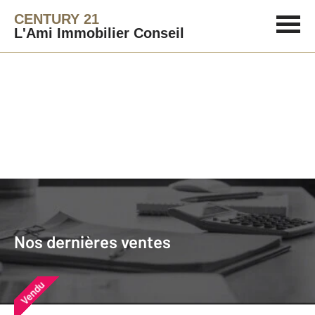
CENTURY 21
L'Ami Immobilier Conseil
Agence immobilière
Vendre
Nos dernières ventes
Nos derniers biens vendus près de
Nos dernières ventes
chez vous
Vendu